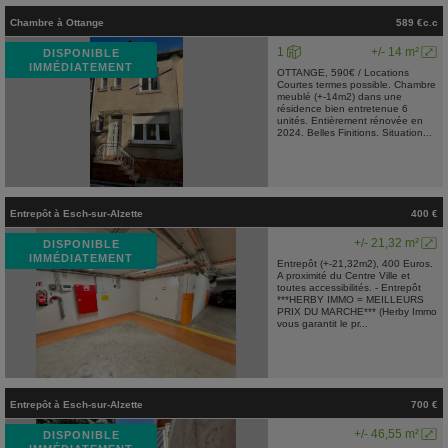
Chambre
à
Ottange
589 €c.c
1
+/- 14 m²
DISPONIBLE
IMMÉDIATEMENT
OTTANGE, 590€ / Locations
Courtes termes possible. Chambre
meublé (+-14m2) dans une
résidence bien entretenue 6
unités. Entièrement rénovée en
2024. Belles Finitions. Situation...
Entrepôt
à
Esch-sur-Alzette
400 €
+/- 21,32 m²
DISPONIBLE
IMMÉDIATEMENT
Entrepôt (+-21,32m2), 400 Euros.
A proximité du Centre Ville et
toutes accessibilités. - Entrepôt
***HERBY IMMO = MEILLEURS
PRIX DU MARCHE*** (Herby Immo
vous garantit le pr...
Entrepôt
à
Esch-sur-Alzette
700 €
+/- 46,55 m²
DISPONIBLE