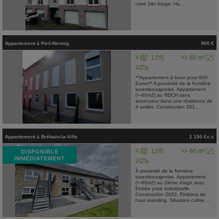
cave 1ier étage: Ha...
Appartement
à
Perl-Nennig
900 €
4
1
+/- 60 m²
1
**Appartement à louer pour 900
Euros** A proximité de la frontière
luxembourgeoise. Appartement
(+-60m2) au RDCH sans
ascenseur dans une résidence de
4 unités. Construction 201...
Appartement
à
Bréhain-la-Ville
1 150 €c.c
4
1
+/- 60 m²
DISPONIBLE
IMMÉDIATEMENT
2
À proximité de la frontière
luxembourgeoise. Appartement
(+-60m2) au 2ième étage avec
Entrée privé individuelle.
Construction 2022. Finitions de
haut standing. Situation calme ...