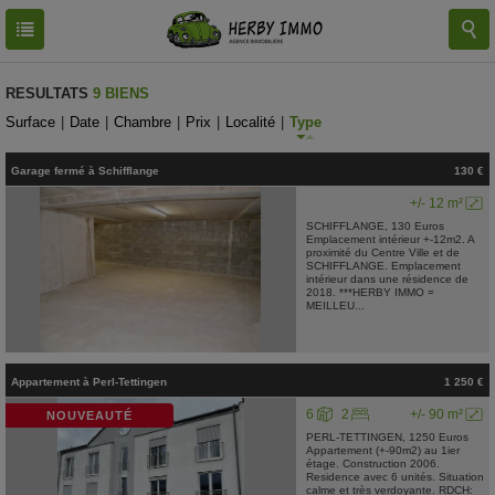
RESULTATS
9 BIENS
Surface
|
Date
|
Chambre
|
Prix
|
Localité
|
Type
Garage fermé
à
Schifflange
130 €
+/- 12 m²
SCHIFFLANGE, 130 Euros
Emplacement intérieur +-12m2. A
proximité du Centre Ville et de
SCHIFFLANGE. Emplacement
intérieur dans une résidence de
2018. ***HERBY IMMO =
MEILLEU...
Appartement
à
Perl-Tettingen
1 250 €
6
2
+/- 90 m²
NOUVEAUTÉ
PERL-TETTINGEN, 1250 Euros
Appartement (+-90m2) au 1ier
étage. Construction 2006.
Residence avec 6 unités. Situation
calme et très verdoyante. RDCH: