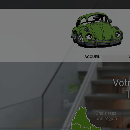
ACCUEIL
Vot
T