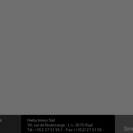
Herby Immo Sàrl
di
96, rue de Noertzange - L-L-3670 Kayl
Tél.: +352 27 51 95 1 - Fax: (+352) 27 51 95 -