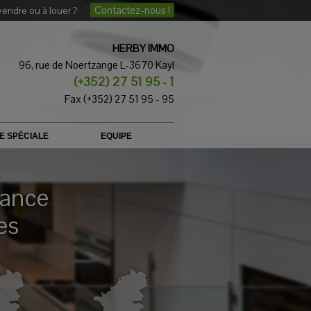
Contactez-nous !
vendre ou à louer ?
HERBY IMMO
96, rue de Noertzange L-3670 Kayl
(+352) 27 51 95 - 1
Fax (+352) 27 51 95 - 95
E SPÉCIALE
EQUIPE
iance
es