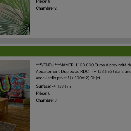
Pièce:
8
Chambre:
2
***VENDU***MAMER, 1.100.000 Euros A proximité de
Appartement-Duplex au RDCH (+-138,1m2) dans une 
avec Jardin privatif (+-100m2) Objet...
Surface:
+/- 138,1 m²
Pièce:
6
Chambre:
3