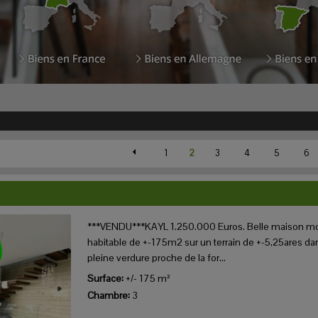
1
2
3
4
5
6
***VENDU***KAYL 1.250.000 Euros. Belle maison mo
habitable de +-175m2 sur un terrain de +-5,25ares da
pleine verdure proche de la for...
Surface:
+/- 175 m²
Chambre:
3