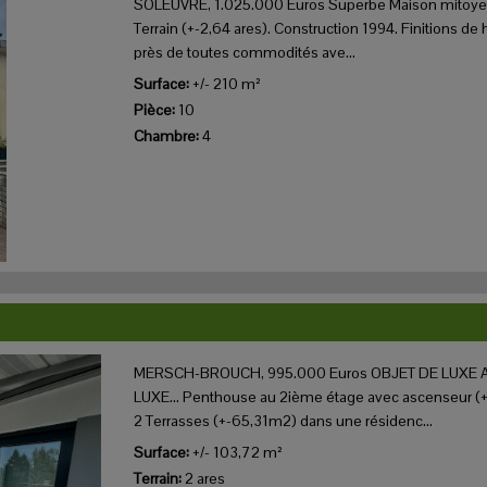
SOLEUVRE, 1.025.000 Euros Superbe Maison mitoye
Terrain (+-2,64 ares). Construction 1994. Finitions d
près de toutes commodités ave...
Surface:
+/- 210 m²
Pièce:
10
Chambre:
4
MERSCH-BROUCH, 995.000 Euros OBJET DE LUXE A
LUXE... Penthouse au 2ième étage avec ascenseur (
2 Terrasses (+-65,31m2) dans une résidenc...
Surface:
+/- 103,72 m²
Terrain:
2 ares