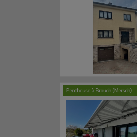
Penthouse à
Brouch (Mersch)