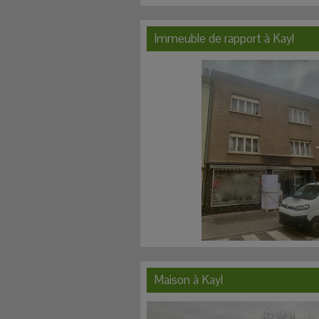
Immeuble de rapport à
Kayl
Maison à
Kayl