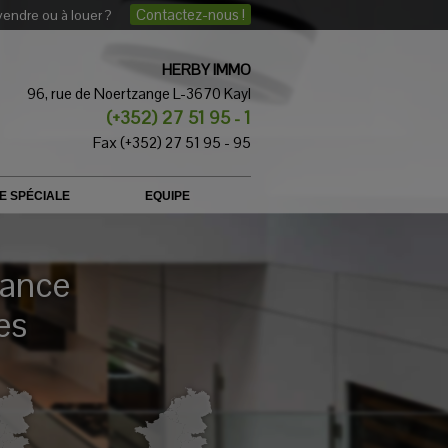
Contactez-nous !
vendre ou à louer ?
HERBY IMMO
96, rue de Noertzange L-3670 Kayl
(+352) 27 51 95 - 1
Fax (+352) 27 51 95 - 95
E SPÉCIALE
EQUIPE
iance
es