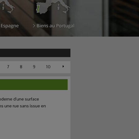
7
8
9
10
derne d'une surface
ns une rue sans issue en